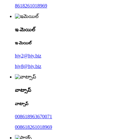
8618261018969
ఇ-మెయిల్
ఇ-మెయిల్
hjy2@hjy.biz
hjy8@hjy.biz
వాట్సాప్
వాట్సాప్
008618963670071
008618261018969