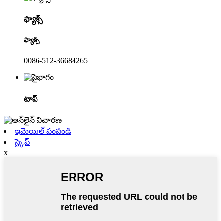
ఫ్యాక్స్
ఫ్యాక్స్
0086-512-36684265
టాప్
ఇమెయిల్ పంపండి
స్కైప్
x