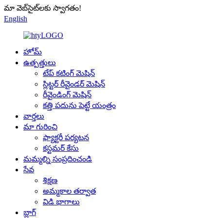
మా వెబ్‌సైట్‌లకు స్వాగతం!
English
హోమ్
ఉత్పత్తులు
టేప్ కటింగ్ మెషిన్
స్లిట్టర్ రీవైండర్ మెషిన్
రీవైండింగ్ మెషిన్
కత్తి పదును పెట్టే యంత్రం
వార్తలు
మా గురించి
ఫ్యాక్టరీ పర్యటన
కస్టమర్ కేసు
మమ్మల్ని సంప్రదించండి
సేవ
శిక్షణ
అమ్మకాల తర్వాత
విడి భాగాలు
బ్లాగ్