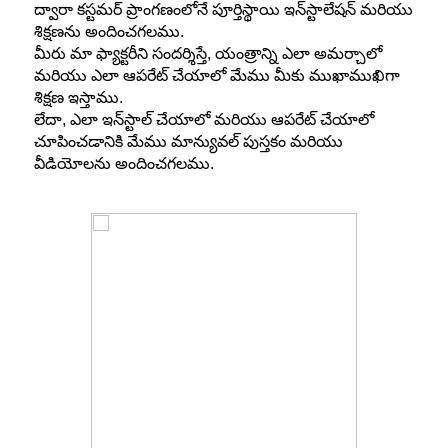
ద్వారా కస్టమర్ ప్రాంగణంలోనే పూర్తిస్థాయి ఇన్‌స్టాలేషన్ మరియు
శిక్షణను అందించగలము.
మీరు మా ఫ్యాక్టరీని సందర్శిస్తే, యంత్రాన్ని ఎలా అమర్చాలో
మరియు ఎలా ఆపరేట్ చేయాలో మేము మీకు ముఖాముఖిగా
శిక్షణ ఇస్తాము.
లేదా, ఎలా ఇన్‌స్టాల్ చేయాలో మరియు ఆపరేట్ చేయాలో
చూపించడానికి మేము మాన్యువల్ పుస్తకం మరియు
వీడియోలను అందించగలము.