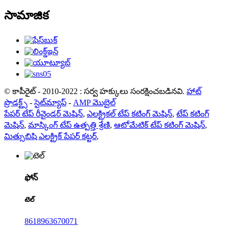
సామాజిక
© కాపీరైట్ - 2010-2022 : సర్వ హక్కులు సంరక్షించబడినవి.
హాట్
ప్రొడక్ట్స్
-
సైట్‌మ్యాప్
-
AMP మొబైల్
పేపర్ టేప్ రీవైండర్ మెషిన్
,
ఎలక్ట్రికల్ టేప్ కటింగ్ మెషిన్
,
టేప్ కటింగ్
మెషిన్
,
మాస్కింగ్ టేప్ ఉత్పత్తి శ్రేణి
,
ఆటోమేటిక్ టేప్ కటింగ్ మెషిన్
,
మిత్సుబిషి ఎలక్ట్రిక్ పేపర్ కట్టర్
,
ఫోన్
టెల్
8618963670071