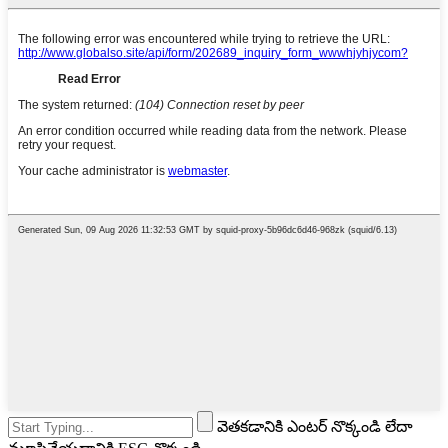
వెతకడానికి ఎంటర్ నొక్కండి లేదా