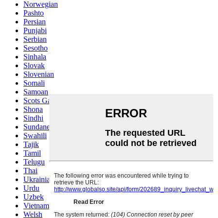
Norwegian
Pashto
Persian
Punjabi
Serbian
Sesotho
Sinhala
Slovak
Slovenian
Somali
Samoan
Scots Gaelic
Shona
Sindhi
Sundanese
Swahili
Tajik
Tamil
Telugu
Thai
Ukrainian
Urdu
Uzbek
Vietnamese
Welsh