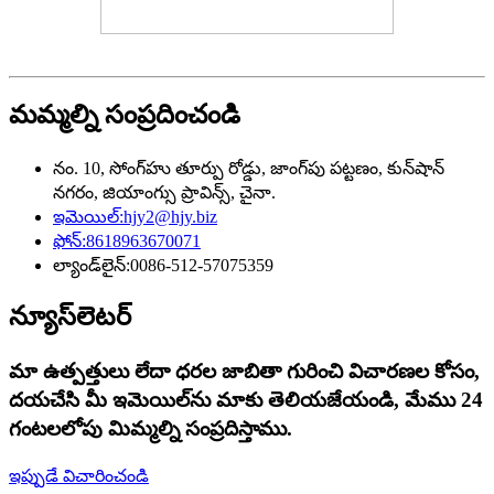
మమ్మల్ని సంప్రదించండి
నం. 10, సోంగ్‌హు తూర్పు రోడ్డు, జాంగ్‌పు పట్టణం, కున్‌షాన్
నగరం, జియాంగ్సు ప్రావిన్స్, చైనా.
ఇమెయిల్:
hjy2@hjy.biz
ఫోన్:
8618963670071
ల్యాండ్‌లైన్:
0086-512-57075359
న్యూస్‌లెటర్
మా ఉత్పత్తులు లేదా ధరల జాబితా గురించి విచారణల కోసం,
దయచేసి మీ ఇమెయిల్‌ను మాకు తెలియజేయండి, మేము 24
గంటలలోపు మిమ్మల్ని సంప్రదిస్తాము.
ఇప్పుడే విచారించండి