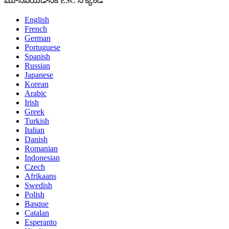
మూసివేయడానికి ESC నొక్కండి
English
French
German
Portuguese
Spanish
Russian
Japanese
Korean
Arabic
Irish
Greek
Turkish
Italian
Danish
Romanian
Indonesian
Czech
Afrikaans
Swedish
Polish
Basque
Catalan
Esperanto