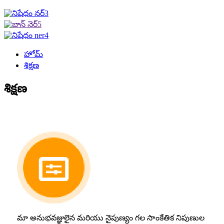
హోమ్
శిక్షణ
శిక్షణ
మా అనుభవజ్ఞులైన మరియు నైపుణ్యం గల సాంకేతిక నిపుణుల